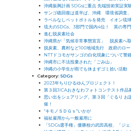
沖縄振興計画 SDGsに重点 先端技術実証実
サンゴ礁回復は道半ば、沖縄 環境省調査
ラベルなしペットボトルを発売 イオン琉
琉大のSDGs、3部門で国内4位！ 英の専
進む脱炭素社会
沖縄県が「気候非常事態宣言」 脱炭素へ
脱炭素、農村など100地域先行 政府のロ
NTTドコモがサンゴの白化現象について警
沖縄市に不法投棄された「ごみ山」
沖縄の小学生が雨でも休まずゴミ拾い活動
Category:
SDGs
2023年ちりひるゆんプロジェクト！
第３回JICAおきなわフォトコンテスト作品
思い出をシェアリング。第３回「ぐるり お
催！
“キモノＳＤＧｓ”いかが
福祉雇用から一般雇用に
「SDGs選手権」優勝校の武田高校、「ジ