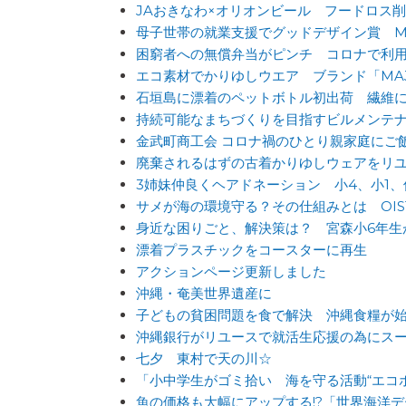
JAおきなわ×オリオンビール フードロス
母子世帯の就業支援でグッドデザイン賞 MO
困窮者への無償弁当がピンチ コロナで利
エコ素材でかりゆしウエア ブランド「MA
石垣島に漂着のペットボトル初出荷 繊維
持続可能なまちづくりを目指すビルメンテ
金武町商工会 コロナ禍のひとり親家庭にご
廃棄されるはずの古着かりゆしウェアをリユース
3姉妹仲良くヘアドネーション 小4、小1、
サメが海の環境守る？その仕組みとは OI
身近な困りごと、解決策は？ 宮森小6年生が
漂着プラスチックをコースターに再生
アクションページ更新しました
沖縄・奄美世界遺産に
子どもの貧困問題を食で解決 沖縄食糧が
沖縄銀行がリユースで就活生応援の為にス
七夕 東村で天の川☆
「小中学生がゴミ拾い 海を守る活動“エコホ
魚の価格も大幅にアップする!?「世界海洋デ