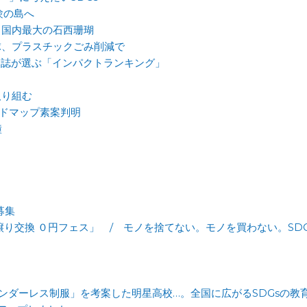
験の島へ
、国内最大の石西珊瑚
球、プラスチックごみ削減で
門誌が選ぶ「インパクトランキング」
取り組む
ードマップ素案判明
鐘
募集
譲り交換 ０円フェス」 / モノを捨てない。モノを買わない。SD
ェンダーレス制服」を考案した明星高校…。全国に広がるSDGsの教