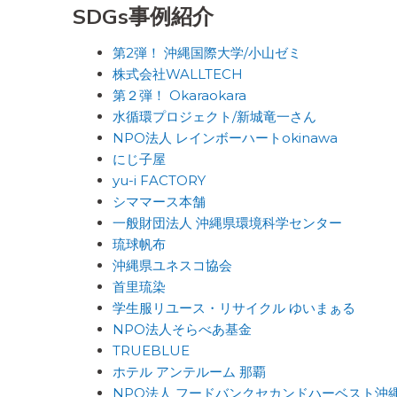
SDGs事例紹介
第2弾！ 沖縄国際大学/小山ゼミ
株式会社WALLTECH
第２弾！ Okaraokara
水循環プロジェクト/新城竜一さん
NPO法人 レインボーハートokinawa
にじ子屋
yu-i FACTORY
シママース本舗
一般財団法人 沖縄県環境科学センター
琉球帆布
沖縄県ユネスコ協会
首里琉染
学生服リユース・リサイクル ゆいまぁる
NPO法人そらべあ基金
TRUEBLUE
ホテル アンテルーム 那覇
NPO法人 フードバンクセカンドハーベスト沖