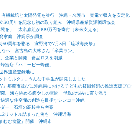
、有機栽培と太陽発電を並行 沖縄・名護市 売電で収入を安定化
設立30周年を記念し初の取り組み 沖縄県産業資源循環協会
境を」 太名嘉組が100万円を寄付［未来支える］
困窮家庭 沖縄県が調査
制60周年を彩る 宜野湾で7月3日「琉球海炎祭」
みんなへ 宮古島の大林さん「卒業ラン」
校、企業と開発 食品ロスを削減
・蜂蜜店「ハニービー蜂優」
、世界遺産登録地に
ットミルク」…うんな中学生が開発しました
AWA NOW」那覇市並びに沖縄県における子どもの貧困解消の推進支援プ
に助産院 海を眺める癒やしの空間 母親の悩みに寄り添う
 快適な住空間の創造を目指すシンコー沖縄
ルダー 石垣の高校生ら考案
…2リットル詰まった例も 沖縄近海
まむむ食堂」開催 沖縄市
彰