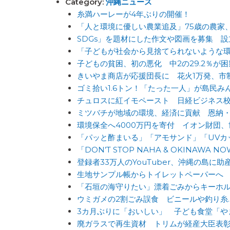
Category:
沖縄ニュース
糸満ハーレーが4年ぶりの開催！
「人と環境に優しい農業追及」75歳の農家
SDGs」を題材にした作文や図画を募集 
「子どもが社会から見捨てられないような環
子どもの貧困、初の悪化 中2の29.2％が
きいやま商店が応援団長に 花火1万発、市
ゴミ拾い1.6トン！「たった一人」が島民
チュロスに紅イモペースト 日経ビジネス
ミツバチが地域の環境、経済に貢献 恩納
環境保全へ4000万円を寄付 イオン財団
「パッと酢まいる」「アモサンド」「UVカ
「DON’T STOP NAHA & OKIN
登録者33万人のYouTuber、沖縄の島
生地サンプル帳からトイレットペーパーへ
「石垣の海守りたい」漂着ごみからキーホ
ウミガメの2割ごみ誤食 ビニールや釣り糸
3カ月ぶりに「おいしい」 子ども食堂「や
廃ガラスで再生資材 トリムが経産大臣表