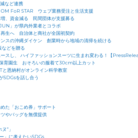
削減など連携
M FoR STAR ウェブ業務受注と生活支援
用増、資金減る 民間団体が支援募る
JUN」が県内外業者とコラボ
に再生へ 自治体と商社が全国初契約
ナンスの沖縄ダイケン 創業時から地域の清掃を続ける
飯などを贈る
し、 ハイファッションスーツに生まれ変わる！【PressRelea
保育園生 おそろいの服着て30cm以上カット
STと恩納村がオンライン科学教室
SDGsを話し合う
始めた「おこめ券」サポート
ーツやバッグを無償提供
ヌ”」
ー」に考えたいSDGs