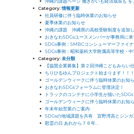
沖縄の課題ページ 働きがいも経済成長も を
Category:
情報更新
社員研修に伴う臨時休業のお知らせ
夏季休業のお知らせ
沖縄の課題 沖縄県の高校受験制度を追加
おきなわSDGsユースメンバーが事務局に
SDGs事例：SMBCコンシューマーファイ
SDGs事例：昭和薬科大学附属高等学校・
Category:
未分類
【協賛企業募集】第２回沖縄こどもみらい
ちりひるゆんプロジェクト始まります！！
ゴールデンウィークに伴う臨時休業のお知
おきなわSDGsフォーラムに登壇決定！
トラックのコンテナに小学生が描いたSDGs
ゴールデンウィークに伴う臨時休業のお知
年末年始営業のご案内
SDGsの地域課題を共有 宜野湾高とシン
慰霊の日 あれから７６年…