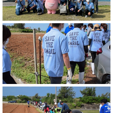
このように植物で赤土や土砂の流出を抑えることを『グ
リーンベルト（植生帯）』と言います。
今回取材で参加した恩納村主催のサンゴ保全活動では、
地域の住民や自治体・企業・団体と共に、海岸ごみの清
掃活動や陸上の農作地でのグリーンベルト育成活動も行
っています。
赤土流出の様子