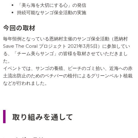
大きくなる
「美ら海を大切にする心」の発信
観光資源がなくなる
持続可能なサンゴ保全活動の実施
今回の取材
また、サンゴ礁では共生している藻類による光合成が行
毎年恒例となっている恩納村主催のサンゴ保全活動（恩納村
われており、二酸化炭素を吸収して、酸素を排出してい
Save The Coral プロジェクト 2021年3月5日）に参加してい
ます。
る、「チーム美らサンゴ」の皆様を取材させていただきまし
その量は、陸上の木の６倍から16倍もあり、地球温暖化
た。
の大きな抑止力の一つにもなっています。
イベントでは、サンゴの養殖、ビーチのゴミ拾い、近海への赤
サンゴがいなくなることで、
ますます温暖化が促進され
土流出防止のためのベチバーの植付によるグリーンベルト植栽
ていく
ことになってしまいます。
などが行われました。
さらに、サンゴは自然の防波堤としての役割ももってお
り、島を波浪から守る働きもあります。
そして、何より美しいサンゴ礁と色とりどりの熱帯魚が
いなくなるということは、
沖縄の観光地としての価値が
取り組みを通して
大きく損なわれる
ことも意味しています。