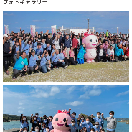
フォトギャラリー
沖縄の課題 海の豊かさを守ろう
ベチバーと赤土流出対策
ベチバー（ウサル）とは、イネ科の植物で複数にまとま
った大きな株を作るので、ススキに似た植物です。
根に強い香りがあるので、根茎からアロマを抽出するこ
ともできます。
一方で、沖縄の農作地から流出した赤土が、沿岸地域お
よび海域に拡がって堆積してしまうことで、サンゴにダ
メージを与えてしまったり、沿岸漁業に被害をもたらし
てしまっている現状があります。
そこで、繁殖力や再生力が強く、雑草対策などもいらな
いベチバーを畑の外周に植えておくことで、赤土の流出
を予防することができます。