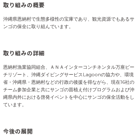
取り組みの概要
サンゴ礁は近年、温暖化などによる大規模な白化現象
沖縄県恩納村で生態多様性の宝庫であり、観光資源でもあるサ
や、食害生物による被害などで、沖縄はもちろん世界的
ンゴの保全に取り組んでいます。
にも存亡が危ぶまれて深刻化しています。
サンゴ礁が無くなると、そこを寝床やえさ場にしていた
小魚がいなくなり、それらをえさとする大きな魚も居な
取り組みの詳細
くなるので、魚は激減していきます。漁業者にとっての
打撃も大きいですし、食卓に並ぶ魚の種類は減っていく
恩納村漁業協同組合、ＡＮＡインターコンチネンタル万座ビー
ことになるでしょう。
チリゾート、沖縄ダイビングサービスLagoonの協力や、環境
省・沖縄県・恩納村などの行政の後援を得ながら、現在16社の
チーム参加企業と共にサンゴの苗植え付けプログラムおよび沖
縄県内外における啓発イベントを中心にサンゴの保全活動をし
ています。
サンゴがなくなると・・
魚が激減する
さらに地球温暖化が進む
今後の展開
沿岸の波が強くなり、災害時の被害が