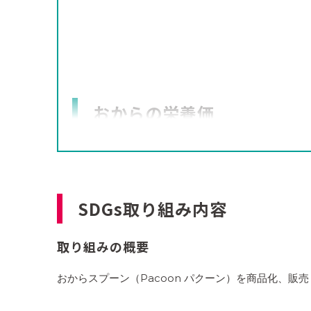
おからの栄養価
おからは豆腐を作るときにできる豆乳を絞った「
おからは食物繊維やカルシウムをたっぷり含んで
だ食材として、ヘルシーフーズの中でも大いに注
SDGs取り組み内容
まず何といっても優れているのが食物繊維の量でし
に当たります。おからの食物繊維は「セルロース
取り組みの概要
ースは、腸のぜん動運動を促してくれるので便秘
すから、大腸ガンの予防にもつながります。
おからスプーン（Pacoon パクーン）を商品化、販
さらにおからには、大豆のカルシウムが多く残って