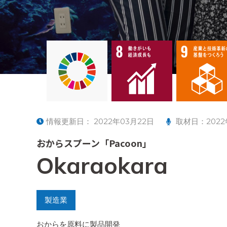
情報更新日：
2022年03月22日
取材日：2022
おからスプーン「Pacoon」
Okaraokara
製造業
おからを原料に製品開発