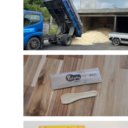
おからが捨てられる本当の理由
活動きっかけ
大学３年生の時に『食で世界を良くしよう』をテ
フェイクミート（大替肉）を使ってドックフード
らでした。そこで豆腐屋さんに話を聞くと、豆腐
円〜１００万円と高く、作っても苦しい現状を聞
を高めて身近な場面で使ってお豆腐屋さんを救い
た「食べられるスプーン」でした。