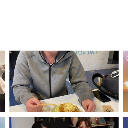
食材です。
なんと１%に過ぎません。
用がほとんどで65%。次いで肥料用で２５%。
として捨てられており、食用が1%以下となって
、そのうち３〜６万トン前後が廃棄されていると