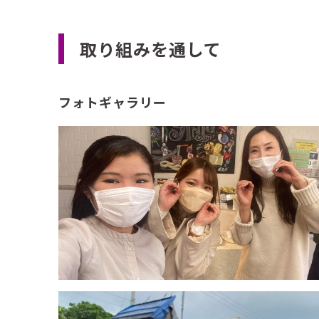
取り組みを通して
食用おからは１%
フォトギャラリー
実はおからは、食用としての利用率が非常に低い
人間が食べているのは、全おから生産量のうち、
日本豆腐協会によると、おからの利用割合は、飼料
その他が１０%で、そのうち５〜９%が産業廃棄物
います。
おからの年間発生量は約７０万トンありますから
いうことです。
写真は沖縄の堆肥センターに運ばれるおから。
砂のようで数時間で腐り異臭を放ちます。