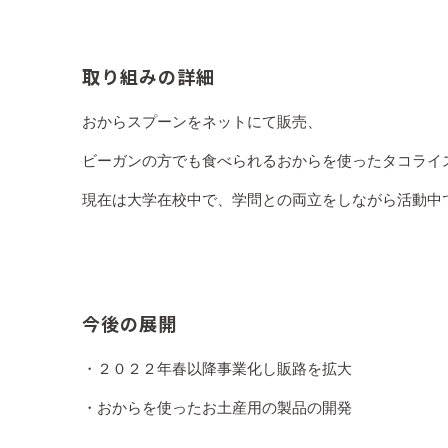
が残っているという優れモノです。炭水化物やカ
化物もまた、腸内の健康維持に大きな貢献をして
糖が、腸内の善玉菌のえさになってくれるのです
取り組みの詳細
そしておからの最大の魅力は、安価でローカロリ
やケーキなどのお菓子にも幅広く使われています
おからスプーンをネットにて販売、
です。
ビーガンの方でも食べられるおからを使ったタコライ
おからは栄養豊富でヘルシーで、美と健康の強い
現在は大学在校中で、学問との両立をしながら活動中
日本豆腐協会
今後の展開
・２０２２年春以降事業化し販路を拡大
・おからを使ったお土産用の製品の開発