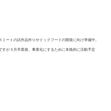
リウムもしっかり含んでいます。この大豆の炭水
います。大豆の炭水化物に含まれる豊富なオリゴ
。
ーなこと。お惣菜だけではなく、最近はクッキー
。ローカロリーなのでダイエットにも最適の食材
スミートの試作品作りやドックフードの開発に向け準備中。
味方、「スーパーフード」なんです！
ですが３月卒業後、事業化にするために本格的に活動予定