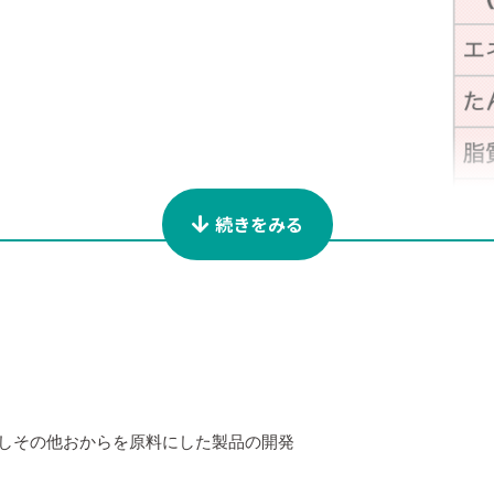
続きをみる
残りカス」です。
おり、たんぱく質や炭水化物、カリウムにも富ん
目を集めています。
ょう。１００g中１１．５gは、ごぼうの約２倍
」という水に溶けないタイプのもの。このセルロ
の解消にもなり腸内の残留物をそうじしてくれま
売しその他おからを原料にした製品の開発
おり、さらにゆで大豆の約40％ものたんぱく質