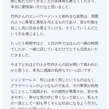
際に私たちができることの具体例も教えてくださり、
本当に愛情深い方だなと思いました。
竹内さんのエンパワーメントと前向きな姿勢は、周囲
の人々に希望と勇気を与えるものであり、皆が行動を
起こし共に社会を変えていける、そうしていくんだと
いう力を感じました。
たった１時間半ほど、１日の中ではほんの一瞬の時間
でしたが、一緒に話しているだけでとても元気をいた
だきました。
今までどれほどの人が竹内さんの話を聞いて救われた
かと思うと、本当に感謝の気持ちでいっぱいです。
ジェンダーレス、性には全く同じというものはなく、
グラデーションのようなものである、その事実が自然
なこととして認識され、その個性が尊重され、皆が生
きやすい、幸せな世の中に早くなって欲しい。私もそ
の一員として一刻も早くそんな社会になるよう尽力し
ていきたいと思いました。