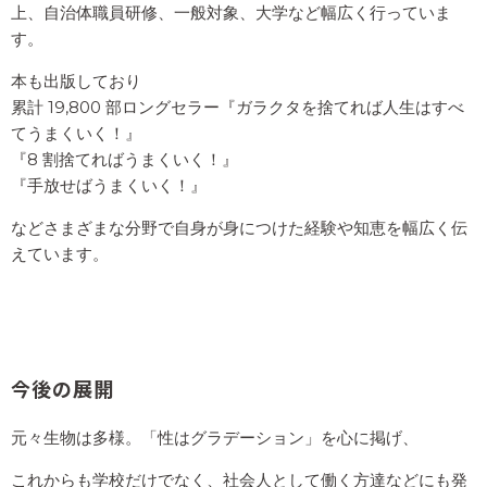
古屋市総務局総合調整部男女平等参画推進室の調査では
上、自治体職員研修、一般対象、大学など幅広く行っていま
1.6% トランスジェンダーは、生まれた時に性別を「男
す。
性」と割り当てられ、性自認が「女性」の人を「トラン
本も出版しており
スジェンダー女性（トランス女性/Trans woman）」、
累計 19,800 部ロングセラー『ガラクタを捨てれば人生はすべ
出生時に性別を「女性」と割り当てられ、性自認が「男
てうまくいく！』
性」の人を「トランスジェンダー男性（トランス男
『8 割捨てればうまくいく！』
性/Trans man）」と表現することもあります。
『手放せばうまくいく！』
などさまざまな分野で自身が身につけた経験や知恵を幅広く伝
東京レインボープライド2024
えています。
レインボーハートokinawa設
立までの生い立ち
今後の展開
元々生物は多様。「性はグラデーション」を心に掲げ、
自身もゲイであるレインボーハート理事長の竹内清文さ
んは、岡山県出身で幼少期から女の子と遊んだり人形と
これからも学校だけでなく、社会人として働く方達などにも発