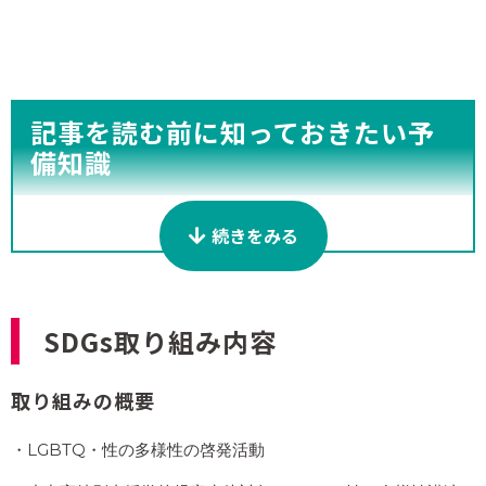
記事を読む前に知っておきたい予
備知識
・LGBTQとは
続きをみる
・レインボーハートokinawa設立までの生い
立ち
SDGs取り組み内容
LGBTQとは
取り組みの概要
・LGBTQ・性の多様性の啓発活動
LGBTQとは、Lesbian（レズビアン、女性同性愛者）、
Gay（ゲイ、男性同性愛者）、Bisexual（バイセクシュ