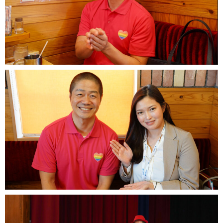
うになった。
26歳の頃、正月に実家に帰省し打ち明けることを決心し
話したところ「裏切りだ」と両親には大反対されてしま
いますが、竹内さん自身、自分は間違ったことはしてい
ない。と素の自分を否定することは無かったといいま
す。
現在LGBTQの方で自殺を考えたことがあるという人の割
合は約70%もいてほとんどの人が生きづらさを感じたこ
とがあり、竹内さんの友人も3人自ら命を絶ってしまいと
ても辛い経験をました。
そして竹内さんが30代の頃、沖縄県のとある高校の先生
に、講演をしてほしいと頼まれたことをきっかけに全国
で講演をし、LGBTQについて理解を深めると共に、自身
が子供時代に経験した素の自分を認めて多様性を大事に
周りと違ってもいいんだよという事を教える講演や数々