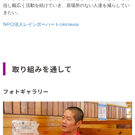
遊ぶことが好きで、小学校5年生の頃に男の子にドキドキ
信し幅広く活動を続けていき、居場所のない人達を減らしてい
するようになり男の子が好きなんだということに気づき
きたい。
ました。
NPO法人レインボーハートokinawa
ある日の事、男の子の友達に「しゃべり方が変だ」と言
われてとてもショックを受け、それからビクビクするよ
うになり何もかもを考えて発言するようになった。
素の自分を否定された気分になり、精神的な居場所がな
くなってしまい、中学、高校に上がっても鏡に向かい
取り組みを通して
「女の人を好きになるぞ」など暗示をかけ、自分自身も
素の自分を否定するようになった。
そんな竹内さんは、大学進学時の一人暮らしをきっかけ
フォトギャラリー
に自由になることができ、自分自身を徐々に受け入れて
いくことができた。22歳の頃、初めて男友達に勇気を振
り絞って打ち明けたところ、「まぁいいんじゃない、こ
れからどうしたいの」とびっくりはしていたけど否定的
な言葉はなく、その時に竹内さんも「周りに打ち明けた
い」と話し、それから徐々に周りに打ち明けていけるよ