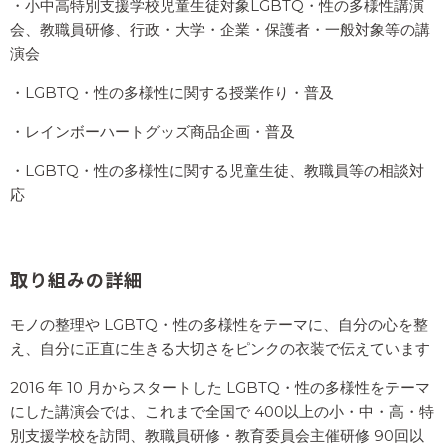
・小中高特別支援学校児童生徒対象LGBTQ・性の多様性講演
アル、両性愛者）、Transgender（トランスジェンダ
会、教職員研修、行政・大学・企業・保護者・一般対象等の講
ー、性自認が出生時に割り当てられた性別とは異なる
演会
人）、QueerやQuestioning（クイアやクエスチョニン
・LGBTQ・性の多様性に関する授業作り・普及
グ）の頭文字をとった言葉で、性的マイノリティ（性的
少数者）を表す総称のひとつとしても使われることがあ
・レインボーハートグッズ商品企画・普及
ります。
・LGBTQ・性の多様性に関する児童生徒、教職員等の相談対
Q「クエスチョニング」は、自らの性のあり方につい
応
て、特定の枠に属さない人、わからない人等を表す言葉
です。 日本におけるLGBTQの割合は、調査機関・調査
方法によってデータにバラつきがありますが、現在では
取り組みの詳細
約3％〜10%と言われています。
モノの整理や LGBTQ・性の多様性をテーマに、自分の心を整
え、自分に正直に生きる大切さをピンクの衣装で伝えています
※大阪市で行われた調査ではLGBTが3.3%、決めたくな
い・決めていない等の回答を合わせると8.2%、電通ダイ
2016 年 10 月からスタートした LGBTQ・性の多様性をテーマ
バーシティ・ラボの2018年の調べでは約8.9%、LGBT総
にした講演会では、これまで全国で 400以上の小・中・高・特
合研究所「LGBT意識行動調査2019」では約10.0%、名
別支援学校を訪問、教職員研修・教育委員会主催研修 90回以