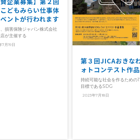
協賛企業募集】第２回
縄こどもみらい仕事体
イベントが行われます
は、損害保険ジャパン株式会社
支店が主催する
年7月19日
第３回JICAおきな
ォトコンテスト作品
持続可能な社会を作るための1
目標であるSDG
2023年7月18日