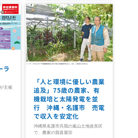
ーラ
「人と環境に優しい農業
県が主催
追及」75歳の農家、有
機栽培と太陽発電を並
行 沖縄・名護市 売電
で収入を安定化
沖縄県名護市呉我の嵐山土地改良区
で、農家の我喜屋宗