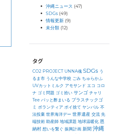
沖縄ニュース
(47)
SDGs
(49)
情報更新
(9)
未分類
(12)
タグ
SDGs
CO2
PROJECT UNNA魂
う
るま市
うんな中学校
ごみ
ちゅらかふ
UVカットミルク
アモサンド
エコ
コロ
サンゴ
ナ
ゴミ問題
ゴミ拾い
チャリ
プラスチックゴ
Tee
パッと酢まいる
ミ
ボランティア
ポイ捨て
ヤンバル
不
世界遺産
法投棄
世界海洋デー
交流
先
恩
端技術
助産師
地域課題
地球温暖化
沖縄
納村
新聞
想いを繋ぐ
振興計画