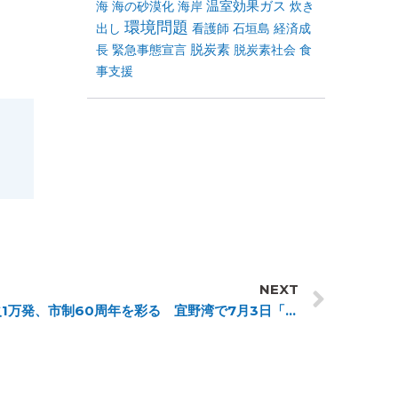
温室効果ガス
海
海の砂漠化
海岸
炊き
環境問題
出し
看護師
石垣島
経済成
脱炭素
長
緊急事態宣言
脱炭素社会
食
事支援
NEXT
きいやま商店が応援団長に 花火1万発、市制60周年を彩る 宜野湾で7月3日「琉球海炎祭」