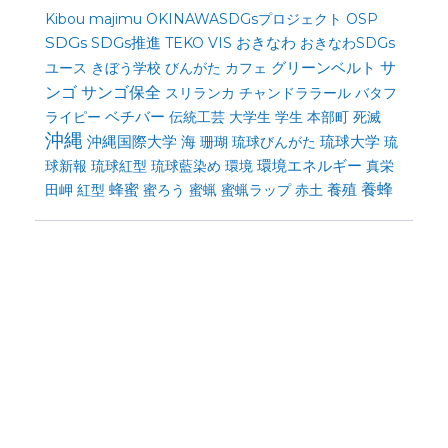
Kibou
majimu
OKINAWASDGsプロジェクト
OSP
SDGs
SDGs推進
おきなわ
TEKO
VIS
おきなわSDGs
サ
グリーンベルト
ユース
きぼう学校
びんがた
カフェ
ンゴ
サンゴ保全
スリランカ
チャンドララール
バタフ
ベチバー
ライピー
伝統工芸
大学生
学生
本部町
死滅
沖縄
沖縄国際大学
海
琉球大学
珊瑚
琉球びんがた
琉
環境エネルギー
球新報
琉球紅型
琉球藍染め
環境
真栄
蜂蜜
養殖
養蜂
田岬
紅型
蜜ろう
蜜蝋
蜜蝋ラップ
赤土