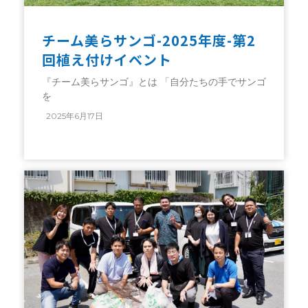
チーム美らサンゴ-2025年度-第2
回植え付けイベント
『チーム美らサンゴ』とは 「⾃分たちの⼿でサンゴ
を
2025年6月17日